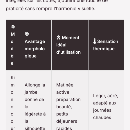
intégrées sur les côtés, ajoutent une touche de
praticité sans rompre l’harmonie visuelle.
🔄
M
🎯
⏰ Moment
o
Avantage
🌡️ Sensation
idéal
d
morpholo
thermique
d'utilisation
èl
gique
e
Ki
m
Allonge la
Matinée
o
jambe,
active,
Léger, aéré,
n
donne de
préparation
adapté aux
o
la
beauté,
journées
c
légèreté à
petits
chaudes
o
la
déjeuners
ur
silhouette
rapides