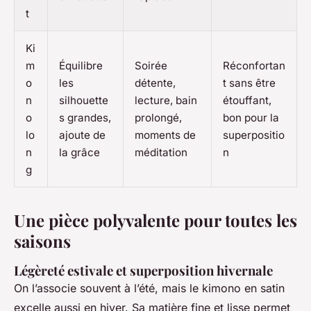
t
Ki
m
Équilibre
Soirée
Réconfortan
o
les
détente,
t sans être
n
silhouette
lecture, bain
étouffant,
o
s grandes,
prolongé,
bon pour la
lo
ajoute de
moments de
superpositio
n
la grâce
méditation
n
g
Une pièce polyvalente pour toutes les
saisons
Légèreté estivale et superposition hivernale
On l’associe souvent à l’été, mais le kimono en satin
excelle aussi en hiver. Sa matière fine et lisse permet