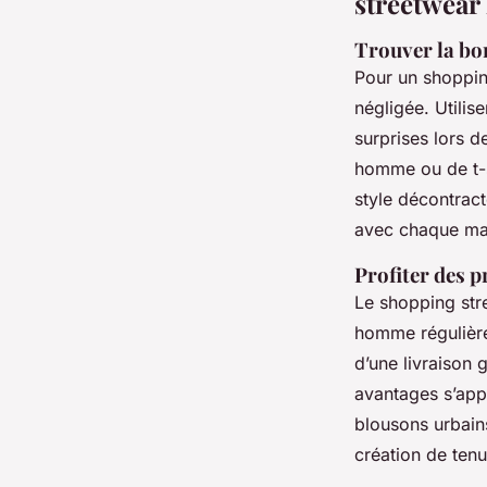
streetwea
Trouver la bon
Pour un shopping
négligée. Utilis
surprises lors d
homme ou de t-
style décontrac
avec chaque mar
Profiter des p
Le shopping stre
homme régulières
d’une livraison 
avantages s’app
blousons urbains
création de ten