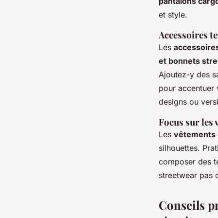
pantalons car
et style.
Accessoires te
Les
accessoire
et bonnets str
Ajoutez-y des s
pour accentuer 
designs ou vers
Focus sur les v
Les
vêtements
silhouettes. Pra
composer des te
streetwear pas c
Conseils pr