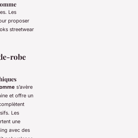
e homme
les. Les
pour proposer
oks streetwear
rde-robe
phiques
 homme
s’avère
ine et offre un
omplètent
sifs. Les
rtent une
sing avec des