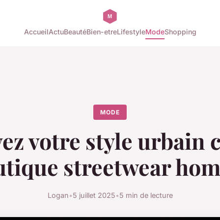
Accueil
Actu
Beauté
Bien-etre
Lifestyle
Mode
Shopping
MODE
ez votre style urbain c
utique streetwear ho
Logan
•
5 juillet 2025
•
5 min de lecture