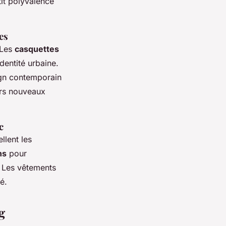
it polyvalence
es
. Les
casquettes
dentité urbaine.
ign contemporain
urs nouveaux
c
llent les
ns
pour
. Les vêtements
é.
g