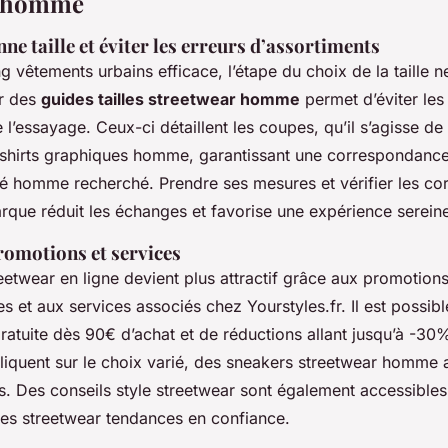
r homme
ne taille et éviter les erreurs d’assortiments
 vêtements urbains efficace, l’étape du choix de la taille n
er des
guides tailles streetwear homme
permet d’éviter le
e l’essayage. Ceux-ci détaillent les coupes, qu’il s’agisse d
shirts graphiques homme, garantissant une correspondanc
té homme recherché. Prendre ses mesures et vérifier les c
que réduit les échanges et favorise une expérience serein
romotions et services
etwear en ligne devient plus attractif grâce aux promotion
 et aux services associés chez Yourstyles.fr. Il est possibl
gratuite dès 90€ d’achat et de réductions allant jusqu’à -30
liquent sur le choix varié, des sneakers streetwear homme 
. Des conseils style streetwear sont également accessibles, 
ues streetwear tendances en confiance.