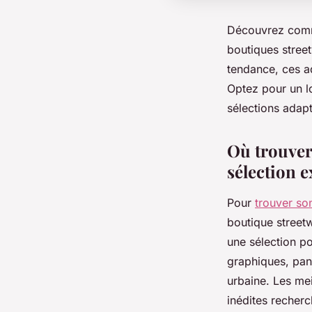
Découvrez comme
boutiques stree
tendance, ces ad
Optez pour un lo
sélections adap
Où trouver
sélection e
Pour
trouver son
boutique streetw
une sélection p
graphiques, pan
urbaine. Les mei
inédites recherc