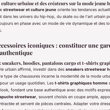
a culture urbaine et des créateurs sur la mode jeun
re
streetwear et culture jeune
oriente les tendances actuel
t dans les univers du hip-hop, du skate ou de l'art urbain 
oujours en phase avec un mode de vie dynamique et des lo
s.
ccessoires iconiques : constituer une ga
 authentique
 : sneakers, hoodies, pantalons cargo et t-shirts gra
yle urbain affirmé, investir dans des
sneakers streetwear
Ce type de chaussures incarne la modernité de la mode urba
 pour un usage quotidien. Les
t-shirts graphiques homme
c
 look, fondant une base authentique avec des motifs expres
capuche streetwear
, souvent choisis en coupe ample, appo
tractée et servent de pièces centrales. Adapter votre dres