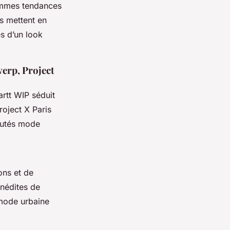
ommes tendances
ns mettent en
s d’un look
werp, Project
artt WIP séduit
roject X Paris
autés mode
ons et de
inédites de
 mode urbaine