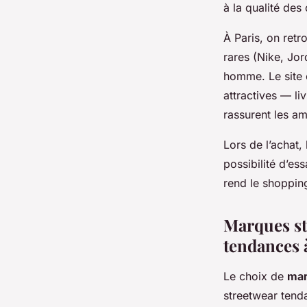
à la qualité des
À Paris, on ret
rares (Nike, Jo
homme. Le site 
attractives — li
rassurent les a
Lors de l’achat, 
possibilité d’es
rend le shopping
Marques st
tendances 
Le choix de
mar
streetwear tenda