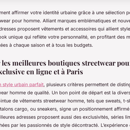
nt affirmer votre identité urbaine grâce à une sélection p
twear pour homme. Alliant marques emblématiques et nouv
resses proposent vêtements et accessoires qui allient style 
ok unique qui reflète votre personnalité, en profitant des m
tées à chaque saison et à tous les budgets.
 les meilleures boutiques streetwear po
xclusive en ligne et à Paris
 style urbain parfait
, plusieurs critères permettent de disti
ear homme de qualité. Un bon point de départ est la diversit
ointue de vêtements streetwear homme, tels que sweats, t-sh
talons cargo, ou sneakers, signe un positionnement affirmé
lleures adresses proposent aussi des exclusivités, séries li
hées par les passionnés de style décontracté. L’expérience 