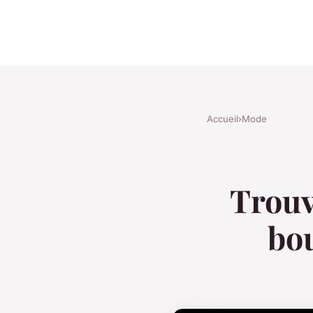
Accueil
›
Mode
Trouv
bo