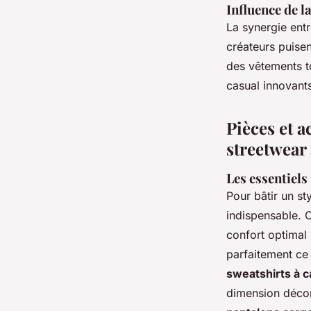
Influence de l
La synergie ent
créateurs puisen
des vêtements t
casual innovant
Pièces et a
streetwear
Les essentiels
Pour bâtir un st
indispensable. 
confort optimal
parfaitement ce
sweatshirts à 
dimension décon