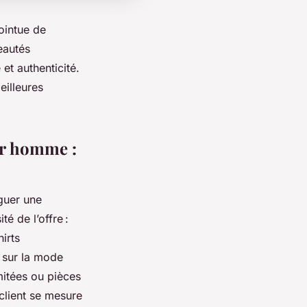
ointue de
eautés
et authenticité.
eilleures
ur homme :
nguer une
é de l’offre :
irts
 sur la mode
mitées ou pièces
client se mesure