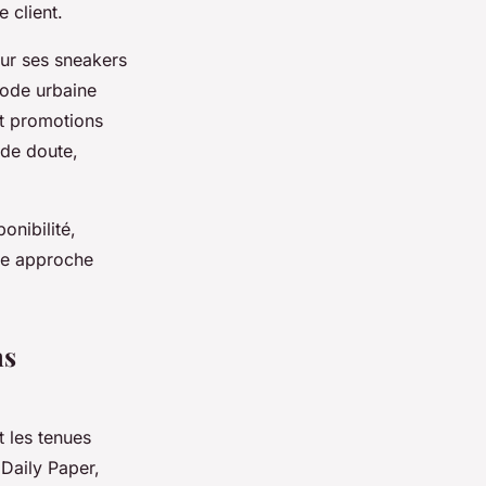
 client.
ur ses sneakers
mode urbaine
et promotions
 de doute,
onibilité,
tte approche
ns
 les tenues
 Daily Paper,