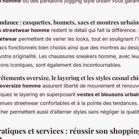
go homme
ou des pantalons jogging style urbain vous garant
ndance : casquettes, bonnets, sacs et montres urbain
s streetwear homme
restent le détail qui fait la différence
eetwear
permettent de varier les looks, tout en soulignant l'i
acs fonctionnels bien choisis ainsi que des montres au des
votre originalité. Les chaussures sneakers homme, avec le
ions iconiques, sont également des incontournables.
êtements oversize, le layering et les styles casual chi
 oversize homme
assurent liberté de mouvement et renouve
tiquez le layering en superposant
vestes et blousons urbai
nues streetwear confortables et à la pointe des tendances
her permettent aussi d’alterner styles sans négliger la qualit
atiques et services : réussir son shoppin