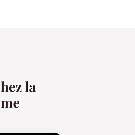
hez la
mme