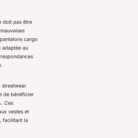
e doit pas être
s mauvaises
e pantalons cargo
e adaptée au
orrespondances
e.
s streetwear
e de bénéficier
%. Ces
aux vestes et
facilitant la