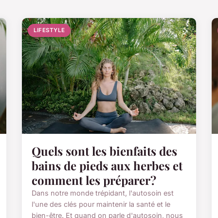
LIFESTYLE
Quels sont les bienfaits des
bains de pieds aux herbes et
comment les préparer?
Dans notre monde trépidant, l'autosoin est
l'une des clés pour maintenir la santé et le
bien-être. Et quand on parle d'autosoin, nous